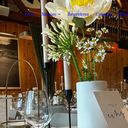
Home
Menues
Reservieren
Catering
Räum