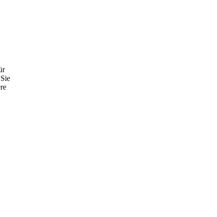
ür
 Sie
ere